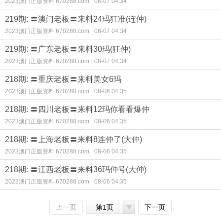
2023澳门正版资料 670288.com
08-07 04:34
219期: 〓澳门老板〓来料24玛狂准(连仲)
2023澳门正版资料 670288.com
08-07 04:34
219期: 〓广东老板〓来料30玛(狂仲)
2023澳门正版资料 670288.com
08-07 04:34
218期: 〓重庆老板〓来料美女6玛
2023澳门正版资料 670288.com
08-06 04:35
218期: 〓四川老板〓来料12玛你看看爆仲
2023澳门正版资料 670288.com
08-06 04:35
218期: 〓上海老板〓来料8连仲了(大仲)
2023澳门正版资料 670288.com
08-06 04:35
218期: 〓江西老板〓来料36玛仲号(大仲)
2023澳门正版资料 670288.com
08-06 04:35
上一页
第1页
下一页