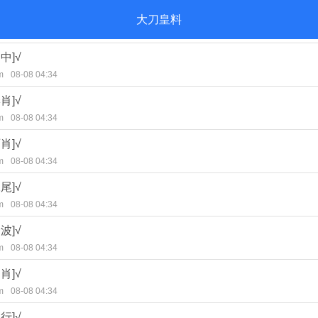
大刀皇料
中]√
m
08-08 04:34
肖]√
m
08-08 04:34
肖]√
m
08-08 04:34
尾]√
m
08-08 04:34
波]√
m
08-08 04:34
肖]√
m
08-08 04:34
行]√