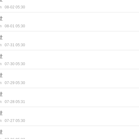
m
08-02 05:30
世
m
08-01 05:30
世
m
07-31 05:30
世
m
07-30 05:30
世
m
07-29 05:30
世
m
07-28 05:31
世
m
07-27 05:30
世