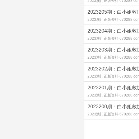
2023澳门正版资料 670288.co
2023205期：白小姐救
2023澳门正版资料 670288.co
2023204期：白小姐救
2023澳门正版资料 670288.co
2023203期：白小姐救
2023澳门正版资料 670288.co
2023202期：白小姐救
2023澳门正版资料 670288.co
2023201期：白小姐救
2023澳门正版资料 670288.co
2023200期：白小姐救
2023澳门正版资料 670288.co