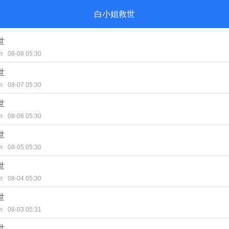
白小姐救世
世
m
08-08 05:30
世
m
08-07 05:30
世
m
08-06 05:30
世
m
08-05 05:30
世
m
08-04 05:30
世
m
08-03 05:31
世