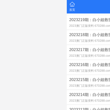
首页
2023219期：白小姐救
2023澳门正版资料 670288.co
2023218期：白小姐救
2023澳门正版资料 670288.co
2023217期：白小姐救
2023澳门正版资料 670288.co
2023216期：白小姐救
2023澳门正版资料 670288.co
2023215期：白小姐救
2023澳门正版资料 670288.co
2023214期：白小姐救
2023澳门正版资料 670288.co
2023213期：白小姐救