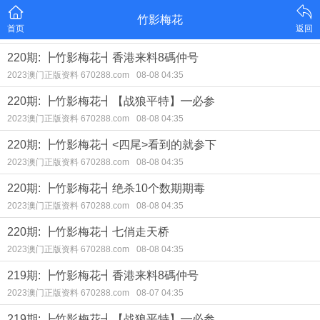
竹影梅花
首页
返回
220期: ┣竹影梅花┫香港来料8碼仲号
2023澳门正版资料 670288.com
08-08 04:35
220期: ┣竹影梅花┫【战狼平特】━必参
2023澳门正版资料 670288.com
08-08 04:35
220期: ┣竹影梅花┫<四尾>看到的就参下
2023澳门正版资料 670288.com
08-08 04:35
220期: ┣竹影梅花┫绝杀10个数期期毒
2023澳门正版资料 670288.com
08-08 04:35
220期: ┣竹影梅花┫七俏走天桥
2023澳门正版资料 670288.com
08-08 04:35
219期: ┣竹影梅花┫香港来料8碼仲号
2023澳门正版资料 670288.com
08-07 04:35
219期: ┣竹影梅花┫【战狼平特】━必参