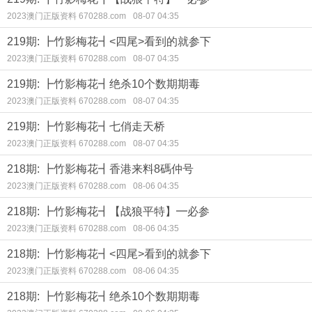
2023澳门正版资料 670288.com
08-07 04:35
219期: ┣竹影梅花┫<四尾>看到的就参下
2023澳门正版资料 670288.com
08-07 04:35
219期: ┣竹影梅花┫绝杀10个数期期毒
2023澳门正版资料 670288.com
08-07 04:35
219期: ┣竹影梅花┫七俏走天桥
2023澳门正版资料 670288.com
08-07 04:35
218期: ┣竹影梅花┫香港来料8碼仲号
2023澳门正版资料 670288.com
08-06 04:35
218期: ┣竹影梅花┫【战狼平特】━必参
2023澳门正版资料 670288.com
08-06 04:35
218期: ┣竹影梅花┫<四尾>看到的就参下
2023澳门正版资料 670288.com
08-06 04:35
218期: ┣竹影梅花┫绝杀10个数期期毒